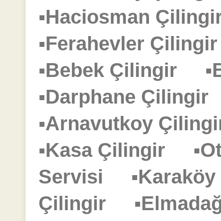
▪Haciosman Çilin
▪Ferahevler Çiling
▪Bebek Çilingir
▪
▪Darphane Çilingi
▪Arnavutkoy Çilin
▪Kasa Çilingir
▪O
Servisi
▪Karaköy
Çilingir
▪Elmadağ