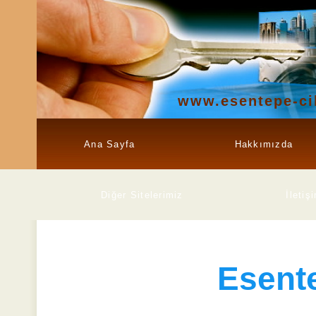
www.esentepe-ci
Ana Sayfa
Hakkımızda
Diğer Sitelerimiz
İletiş
Esent