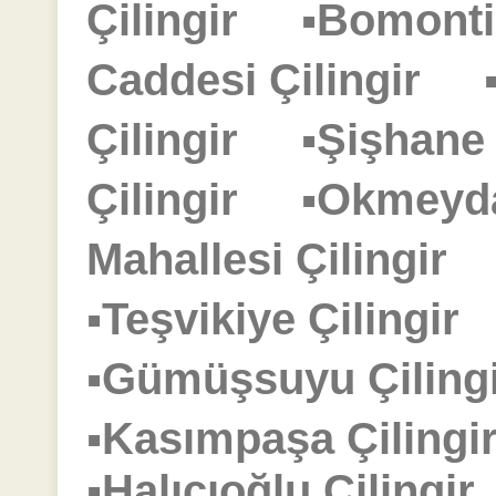
Çilingir
▪Bomonti
Caddesi Çilingir
Çilingir
▪Şişhane
Çilingir
▪Okmeyd
Mahallesi Çilingir
▪Teşvikiye Çilingi
▪Gümüşsuyu Çilin
▪Kasımpaşa Çilin
▪Halıcıoğlu Çiling