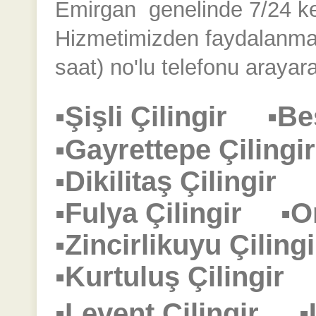
Emirgan
genelinde 7/24 kesi
Hizmetimizden faydalanmak
saat) no'lu telefonu arayara
▪Şişli Çilingir
▪Be
▪Gayrettepe Çilin
▪Dikilitaş Çilingir
▪Fulya Çilingir
▪O
▪Zincirlikuyu Çili
▪Kurtuluş Çilingi
▪Levent Çilingir
▪